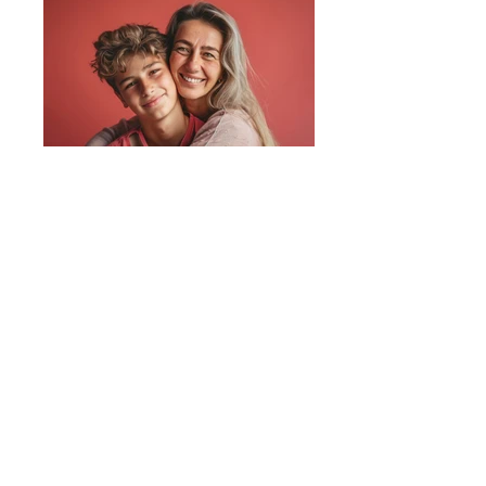
Geweldloos Verzet
2-daagse training 26 november - 10
december TIELT
Rouwen doe je niet alleen
2-daagse opleiding rouw 30 november - 1
december ZEMST